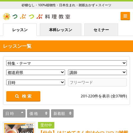
砂糖なし・100%植物性・日本生まれ・雑穀おかず＋スイーツ
レッスン
本科レッスン
セミナー
レッスン一覧
201-220
件を表示 (全
378
件)
検 索
日 時
価 格
新着順
受付中
【仙台】はじめてさん向け☆つぶつぶ雑穀