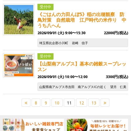
受付中
《ごはんの力田んぼ5》稲の出穂観察 防
鳥対策 自然栽培 江戸時代の米作り 中
うち八へん
2026/09/01 (火) 9:00〜15:30
22000円(税込)
埼玉県比企郡小川町
岩崎 信子
受付中
【山梨南アルプス】基本の雑穀スープレッ
スン
2026/09/01 (火) 10:00〜12:00
3300円(税込)
山梨県南アルプス市吉田 南アルプスICの近く
望月 仁美
8
9
10
11
12
13