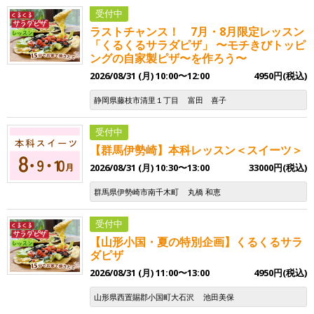
受付中
ラストチャンス！ 7月・8月限定レッスン
「くるくるサラダピザ」 〜モチきびトッピ
ングの自家製ピザ〜を作ろう〜
2026/08/31 (月) 10:00〜12:00
4950円(税込)
静岡県藤枝市清里１丁目
富田 喜子
受付中
【群馬伊勢崎】本科レッスン＜スイーツ＞
2026/08/31 (月) 10:30〜13:00
33000円(税込)
群馬県伊勢崎市南千木町
丸橋 和恵
受付中
【山形小国・夏の特別企画】くるくるサラ
ダピザ
2026/08/31 (月) 11:00〜13:00
4950円(税込)
山形県西置賜郡小国町大石沢
池田美保